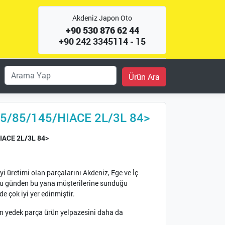
Akdeniz Japon Oto
+90 530 876 62 44
+90 242 3345114 - 15
5/85/145/HIACE 2L/3L 84>
IACE 2L/3L 84>
 üretimi olan parçalarını Akdeniz, Ege ve İç
ğu günden bu yana müşterilerine sunduğu
e çok iyi yer edinmiştir.
n yedek parça ürün yelpazesini daha da