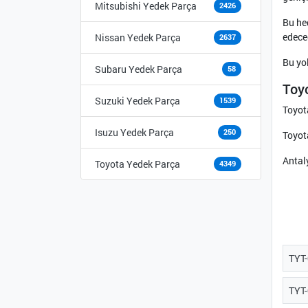
Mitsubishi Yedek Parça
2426
Bu he
edece
Nissan Yedek Parça
2637
Bu yol
Subaru Yedek Parça
58
Toy
Suzuki Yedek Parça
1539
Toyota
Isuzu Yedek Parça
250
Toyot
Antal
Toyota Yedek Parça
4349
TYT-
TYT