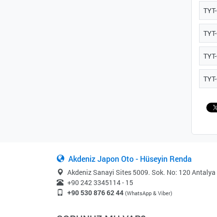
TYT
TYT
TYT-
TYT
Akdeniz Japon Oto - Hüseyin Renda
Akdeniz Sanayi Sites 5009. Sok. No: 120 Antalya
+90 242 3345114 - 15
+90 530 876 62 44
(WhatsApp & Viber)