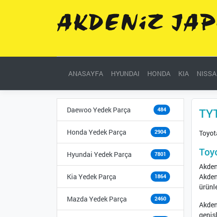
ANASAYFA
HYUNDAI
HONDA
KIA
NISS
Daewoo Yedek Parça
TY
484
Honda Yedek Parça
2904
Toyot
Toy
Hyundai Yedek Parça
7801
Akden
Kia Yedek Parça
Akden
1864
ürünle
Mazda Yedek Parça
2460
Akden
genişl