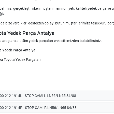
defimizi gerçekleştirirken müşteri memnuniyeti, kaliteli yedek parça ve
ğiz.
da bize verdikleri destekten dolayı bütün müşterilerimize teşekkürü borç 
ota Yedek Parça Antalya
 araçlara ait tüm yedek parçaları web sitemizden bulabilirsiniz.
a Yedek Parça Antalya
ya Toyota Yedek Parçaları
00-212-1914L - STOP CAMI L LN56/LN65 84/88
-00-212-1914R - STOP CAMI R LN56/LN65 84/88