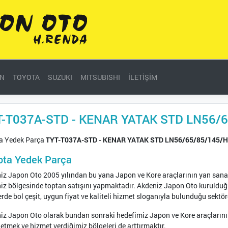
AN
TOYOTA
SUZUKI
MITSUBISHI
İLETİŞİM
T-T037A-STD - KENAR YATAK STD LN56/6
a Yedek Parça
TYT-T037A-STD - KENAR YATAK STD LN56/65/85/145/H
ota Yedek Parça
iz Japon Oto 2005 yılından bu yana Japon ve Kore araçlarının yan sanayi
iz bölgesinde toptan satışını yapmaktadır. Akdeniz Japon Oto kuruldu
rde bol çeşit, uygun fiyat ve kaliteli hizmet sloganıyla bulunduğu sektörd
iz Japon Oto olarak bundan sonraki hedefimiz Japon ve Kore araçlarını
etmek ve hizmet verdiğimiz bölgeleri de arttırmaktır.